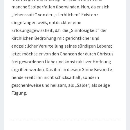
manche Stolperfallen überwinden. Nun, da er sich
„lebenssatt“ von der „sterblichen“ Existenz
eingefangen weiß, entdeckt er eine
Erlösungsgewissheit, d.h. die „Sinnlosigkeit“ der
kirchlichen Bedrohung mit gerichtlicher und
endzeitlicher Verurteilung seines sündigen Lebens;
jetzt möchte er von den Chancen der durch Christus
frei gewordenen Liebe und konstruktiver Hoffnung
ergriffen werden. Das ihm in diesem Sinne Bevor­ste­
hende ereilt ihn nicht schicksalhaft, sondern
geschenkweise und heilsam, als „Sälde“, als selige
Fügung.