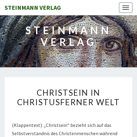
STEINMANN VERLAG
Togg
navig
STEINMANN
VERLAG
Litteras Amamus
CHRISTSEIN
CHRISTSEIN IN
IN
CHRISTUSFERNER WELT
CHRISTUSFERNER
WELT
(Klappentext): „Christsein“ bezieht sich auf das
Selbstverständnis des Christenmenschen während