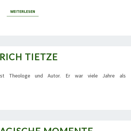
WEITERLESEN
WEITERLESEN
RICH TIETZE
ULRICH
TIETZE
 ist Theologe und Autor. Er war viele Jahre als
WÜSTE: