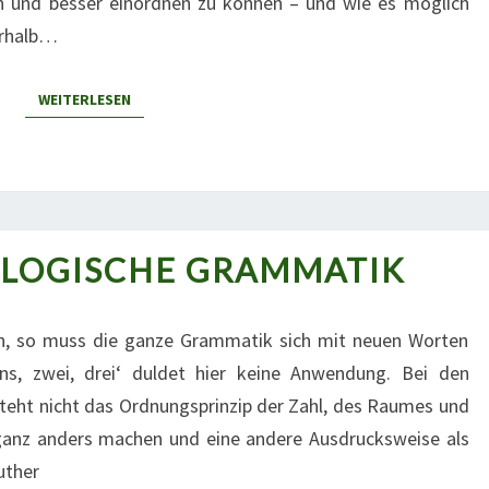
n und besser einordnen zu können – und wie es möglich
erhalb…
WEITERLESEN
WEITERLESEN
OLOGISCHE GRAMMATIK
KLEINE
THEOLOGISCHE
GRAMMATIK
en, so muss die ganze Grammatik sich mit neuen Worten
ins, zwei, drei‘ duldet hier keine Anwendung. Bei den
esteht nicht das Ordnungsprinzip der Zahl, des Raumes und
ganz anders machen und eine andere Ausdrucksweise als
uther