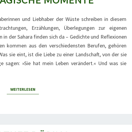
MAGISCHE MOMENTE
MAGISCHE
MOMENTE
berinnen und Liebhaber der Wüste schreiben in diesem
rachtungen, Erzählungen, Überlegungen zur eigenen
in der Sahara finden sich da – Gedichte und Reflexionen
oren kommen aus den verschiedensten Berufen, gehören
s sie eint, ist die Liebe zu einer Landschaft, von der sie
ige sagen: »Sie hat mein Leben verändert.« Und was sie
WEITERLESEN
WEITERLESEN