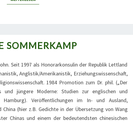
NE SOMMERKAMP
SABINE
SOMMERKAMP
Sohn. Seit 1997 als Honorarkonsulin der Republik Lettland
nistik, Anglistik/Amerikanistik, Erziehungswissenschaft,
igionswissenschaft. 1984 Promotion zum Dr. phil. („Der
s und jüngere Moderne: Studien zur englischen und
ät Hamburg). Veröffentlichungen im In- und Ausland,
 China (hier z.B. Gedichte in der Übersetzung von Wang
ter Chinas und einem der bedeutendsten chinesischen