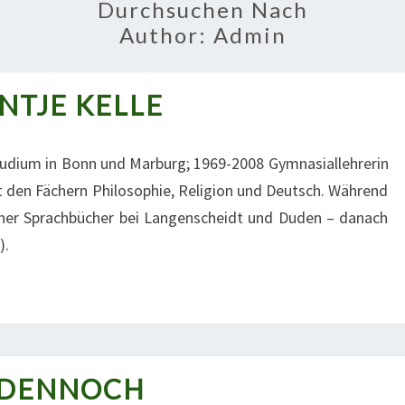
Durchsuchen Nach
Author:
Admin
NTJE KELLE
ANTJE
KELLE
tudium in Bonn und Marburg; 1969-2008 Gymnasiallehrerin
 den Fächern Philosophie, Religion und Deutsch. Während
icher Sprachbücher bei Langenscheidt und Duden – danach
).
DENNOCH
DENNOCH