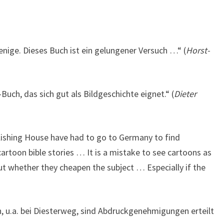
enige. Dieses Buch ist ein gelungener Versuch …“ (
Horst-
uch, das sich gut als Bildgeschichte eignet.“ (
Dieter
ublishing House have had to go to Germany to find
rtoon bible stories … It is a mistake to see cartoons as
t whether they cheapen the subject … Especially if the
n, u.a. bei Diesterweg, sind Abdruckgenehmigungen erteilt