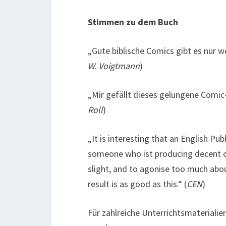
S
timmen zu dem Buch
„Gute biblische Comics gibt es nur w
W. Voigtmann
)
„Mir gefällt dieses gelungene Comic-B
Roll
)
„It is interesting that an English P
someone who ist producing decent ca
slight, and to agonise too much abou
result is as good as this.“ (
CEN
)
Für zahlreiche Unterrichtsmaterialie