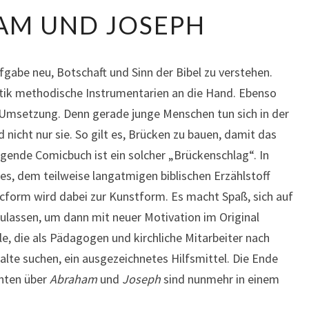
ABRAHAM
AM UND JOSEPH
UND
JOSEPH
ufgabe neu, Botschaft und Sinn der Bibel zu verstehen.
ik methodische Instrumentarien an die Hand. Ebenso
r Umsetzung. Denn gerade junge Menschen tun sich in der
 nicht nur sie. So gilt es, Brücken zu bauen, damit das
iegende Comicbuch ist ein solcher „Brückenschlag“. In
es, dem teilweise langatmigen biblischen Erzählstoff
cform wird dabei zur Kunstform. Es macht Spaß, sich auf
zulassen, um dann mit neuer Motivation im Original
le, die als Pädagogen und kirchliche Mitarbeiter nach
alte suchen, ein ausgezeichnetes Hilfsmittel. Die Ende
chten über
Abraham
und
Joseph
sind nunmehr in einem